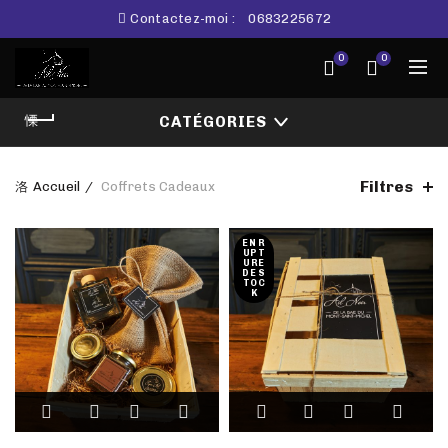
Contactez-moi :
0683225672
0
0
CATÉGORIES
Filtres
Accueil
Coffrets Cadeaux
EN R
UPT
URE
DE S
TOC
K