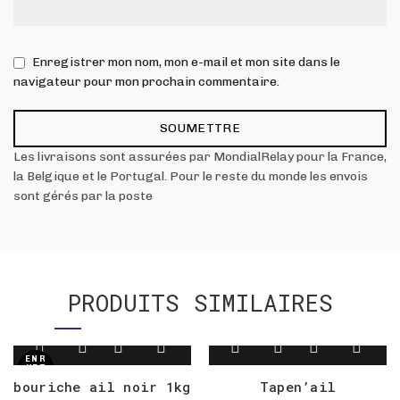
Enregistrer mon nom, mon e-mail et mon site dans le
navigateur pour mon prochain commentaire.
Les livraisons sont assurées par MondialRelay pour la France,
la Belgique et le Portugal. Pour le reste du monde les envois
sont gérés par la poste
PRODUITS SIMILAIRES
EN R
UPT
URE
bouriche ail noir 1kg
Tapen’ail
DE S
TOC