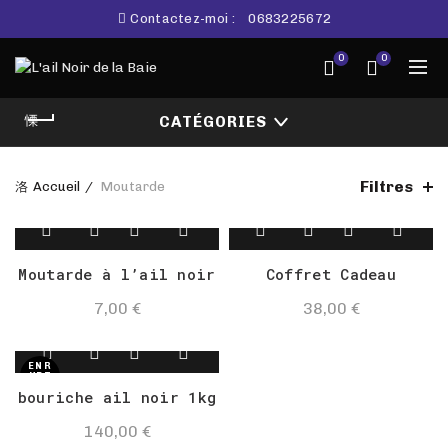
Contactez-moi :
0683225672
0
0
CATÉGORIES
Filtres
Accueil
Moutarde
Moutarde à l’ail noir
Coffret Cadeau
7,00
€
38,00
€
EN R
UPT
URE
bouriche ail noir 1kg
DE S
TOC
K
140,00
€