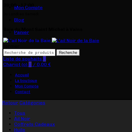
09:00 – 17:00
Mon Compte
Du Lundi au Samedi
Blog
Baie du Mont Saint Michel à Vains
Panier
fermer
Recherche
Liste de souhaits
0
Chariot (
o
)
0
/
0,00
€
Accueil
La boutique
Mon Compte
Contact
Retour
Catégories
Tous
Ail Noir
Coffrets Cadeaux
Huile