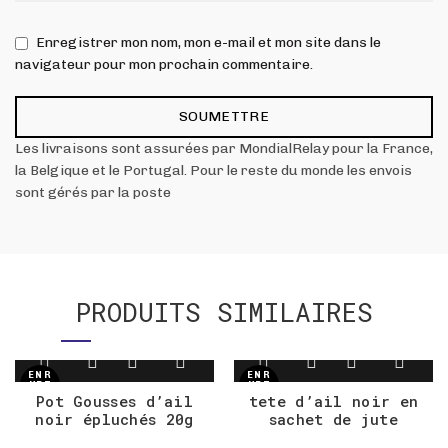
Enregistrer mon nom, mon e-mail et mon site dans le
navigateur pour mon prochain commentaire.
Les livraisons sont assurées par MondialRelay pour la France,
la Belgique et le Portugal. Pour le reste du monde les envois
sont gérés par la poste
PRODUITS SIMILAIRES
EN R
EN R
UPT
UPT
URE
URE
Pot Gousses d’ail
tete d’ail noir en
DE S
DE S
noir épluchés 20g
sachet de jute
TOC
TOC
K
K