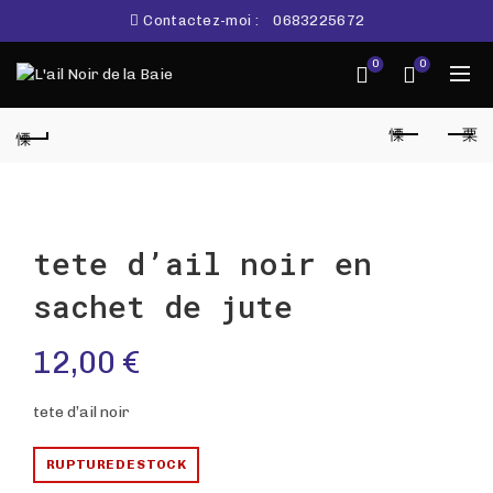
Contactez-moi :
0683225672
0
0
tete d’ail noir en
sachet de jute
12,00
€
tete d’ail noir
RUPTURE DE STOCK