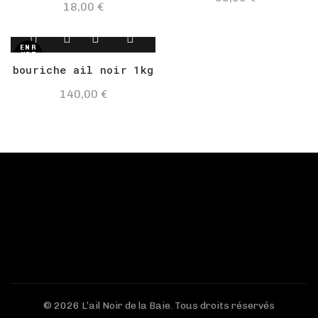
18,00
€
EN R
UPT
URE
bouriche ail noir 1kg
DE S
TOC
K
140,00
€
© 2026
L’ail Noir de la Baie
. Tous droits réservés