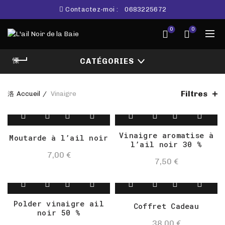
Contactez-moi :
0683225672
0
0
CATÉGORIES
Filtres
Accueil
Vinaigre
Vinaigre aromatise à
Moutarde à l’ail noir
l’ail noir 30 %
7,00
€
7,50
€
Polder vinaigre ail
Coffret Cadeau
noir 50 %
38,00
€