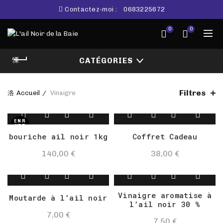
Contactez-moi :
0683225672
0
0
CATÉGORIES
Filtres
Accueil
Vinaigre
EN R
UPT
URE
bouriche ail noir 1kg
Coffret Cadeau
DE S
TOC
K
140,00
€
38,00
€
Vinaigre aromatise à
Moutarde à l’ail noir
l’ail noir 30 %
7,00
€
7,50
€